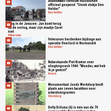
Atlantikwall-centrum Huisduinen
officieel geopend: "Uniek stukje Den
Helder"
den helder
Slag in de Javazee: Jan komt terug
na de oorlog, maar zijn maatje Carel
niet
hilversum
Veteranen herdenken bijdrage aan
operatie Overlord in Normandië
den helder
Nabestaande Piet Kramer over
vliegtuigcrash 1944: "Moeder, wat heb
ik je gemist"
hoorn
Monumentaal Joods Werkdorp biedt
plaats aan zeven barakken voor
arbeidsmigranten
slootdorp
Dolly Drilsma (6) is één van de 79