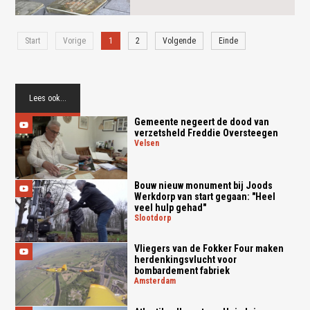
Start
Vorige
1
2
Volgende
Einde
Lees ook...
Gemeente negeert de dood van
verzetsheld Freddie Oversteegen
velsen
Bouw nieuw monument bij Joods
Werkdorp van start gegaan: "Heel
veel hulp gehad"
slootdorp
Vliegers van de Fokker Four maken
herdenkingsvlucht voor
bombardement fabriek
amsterdam