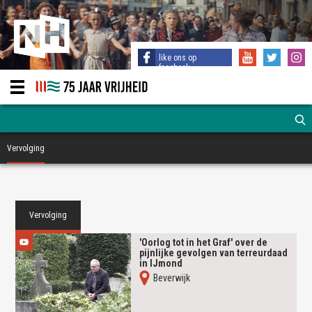
like ons op
facebook
Vervolging
Vervolging
'Oorlog tot in het Graf' over de
pijnlijke gevolgen van terreurdaad
in IJmond
Beverwijk