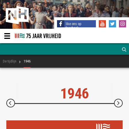
like ons op
facebook
De tijdlijn
1946
1946