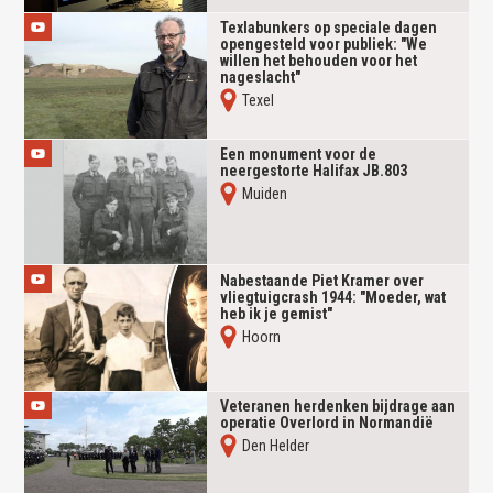
Texlabunkers op speciale dagen
opengesteld voor publiek: "We
willen het behouden voor het
nageslacht"
Texel
Een monument voor de
neergestorte Halifax JB.803
Muiden
Nabestaande Piet Kramer over
vliegtuigcrash 1944: "Moeder, wat
heb ik je gemist"
Hoorn
Veteranen herdenken bijdrage aan
operatie Overlord in Normandië
Den Helder