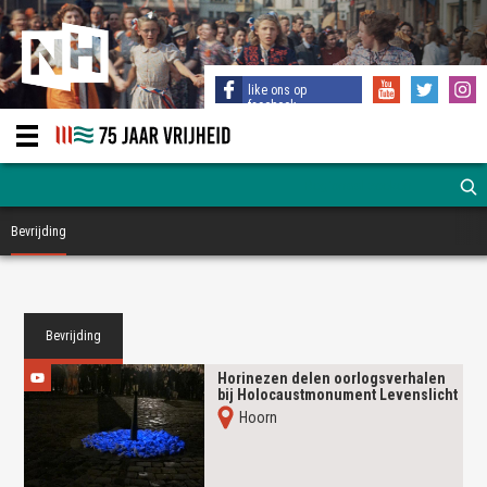
like ons op
facebook
Bevrijding
Bevrijding
Horinezen delen oorlogsverhalen
bij Holocaustmonument Levenslicht
Hoorn