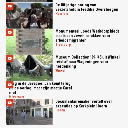
De 80-jarige oorlog van
verzetsheldin Freddie Oversteegen
haarlem
Monumentaal Joods Werkdorp biedt
plaats aan zeven barakken voor
arbeidsmigranten
slootdorp
Museum Collection '39-'45 uit Winkel
reist af naar Wageningen voor
herdenking
winkel
Slag in de Javazee: Jan komt terug
na de oorlog, maar zijn maatje Carel
niet
hilversum
Documentairemaker vertelt over
executies op Kerkplein Hoorn
hoorn