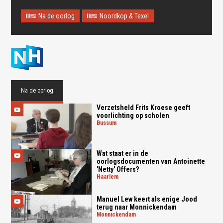
Na de oorlog
Noordkop & Texel
Oops! Something went
wrong.
This page didn't load Google Maps correctly. See the
Na de oorlog
JavaScript console for technical details.
Verzetsheld Frits Kroese geeft
voorlichting op scholen
bussum
Wat staat er in de
oorlogsdocumenten van Antoinette
'Netty' Offers?
haarlem
Manuel Lew keert als enige Jood
terug naar Monnickendam
monnickendam