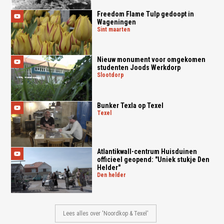
Freedom Flame Tulp gedoopt in
Wageningen
sint maarten
Nieuw monument voor omgekomen
studenten Joods Werkdorp
slootdorp
Bunker Texla op Texel
texel
Atlantikwall-centrum Huisduinen
officieel geopend: "Uniek stukje Den
Helder"
den helder
Lees alles over 'Noordkop & Texel'