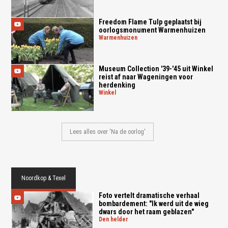
Freedom Flame Tulp geplaatst bij
oorlogsmonument Warmenhuizen
warmenhuizen
Museum Collection '39-'45 uit Winkel
reist af naar Wageningen voor
herdenking
winkel
Lees alles over 'Na de oorlog'
Noordkop & Texel
Foto vertelt dramatische verhaal
bombardement: "Ik werd uit de wieg
dwars door het raam geblazen"
den helder