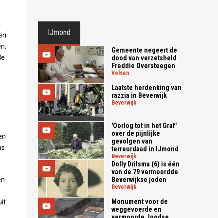
-
IJmond
en
n.
Gemeente negeert de
de
dood van verzetsheld
Freddie Oversteegen
velsen
Laatste herdenking van
razzia in Beverwijk
beverwijk
'Oorlog tot in het Graf'
over de pijnlijke
en
gevolgen van
us
terreurdaad in IJmond
beverwijk
Dolly Drilsma (6) is één
van de 79 vermoordde
Beverwijkse joden
en
beverwijk
Monument voor de
it
weggevoerde en
h
vermoorde Joodse