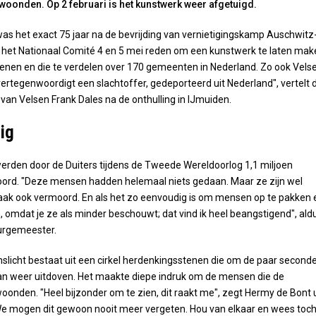
woonden. Op 2 februari is het kunstwerk weer afgetuigd.
was het exact 75 jaar na de bevrijding van vernietigingskamp Auschwitz
 het Nationaal Comité 4 en 5 mei reden om een kunstwerk te laten mak
enen en die te verdelen over 170 gemeenten in Nederland. Zo ook Velse
vertegenwoordigt een slachtoffer, gedeporteerd uit Nederland", vertelt 
an Velsen Frank Dales na de onthulling in IJmuiden.
ig
erden door de Duiters tijdens de Tweede Wereldoorlog 1,1 miljoen
rd. "Deze mensen hadden helemaal niets gedaan. Maar ze zijn wel
aak ook vermoord. En als het zo eenvoudig is om mensen op te pakken 
 omdat je ze als minder beschouwt; dat vind ik heel beangstigend", ald
urgemeester.
slicht bestaat uit een cirkel herdenkingsstenen die om de paar second
an weer uitdoven. Het maakte diepe indruk om de mensen die de
oonden. "Heel bijzonder om te zien, dit raakt me", zegt Hermy de Bont u
We mogen dit gewoon nooit meer vergeten. Hou van elkaar en wees toc