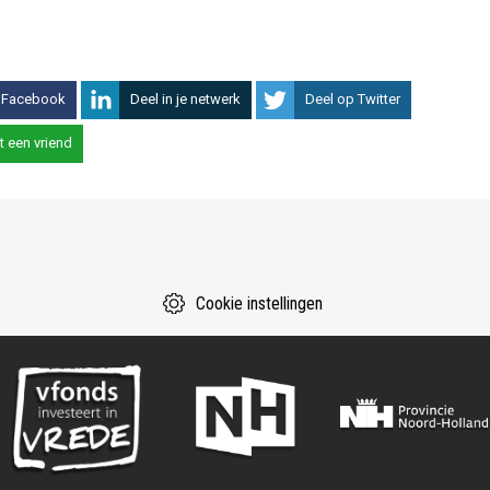
 Facebook
Deel in je netwerk
Deel op Twitter
t een vriend
Cookie instellingen