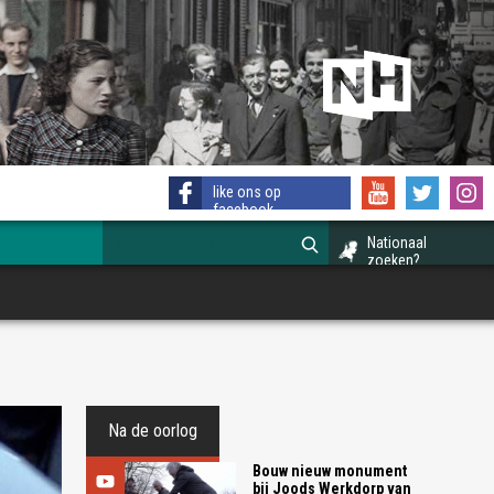
like ons op
facebook
Nationaal
zoeken?
Na de oorlog
Bouw nieuw monument
bij Joods Werkdorp van