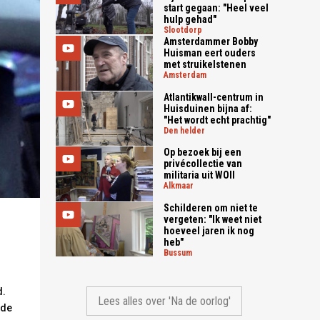
start gegaan: "Heel veel
hulp gehad"
slootdorp
Amsterdammer Bobby
Huisman eert ouders
met struikelstenen
amsterdam
Atlantikwall-centrum in
Huisduinen bijna af:
"Het wordt echt prachtig"
den helder
Op bezoek bij een
privécollectie van
militaria uit WOII
alkmaar
Schilderen om niet te
vergeten: "Ik weet niet
hoeveel jaren ik nog
heb"
bussum
d.
Lees alles over 'Na de oorlog'
 de