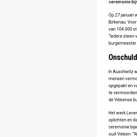
ceremonie bij
Op 27 januari 
Birkenau. Voor
van 104.000 st
"Iedere steen 
burgemeester v
Onschuld
In Auschwitz w
mensen vermoo
opgepakt en v
te vermoorden,
de Velsense b
Het werk Leven
oplichten en d
ceremonie bijw
oud-Velsen. "