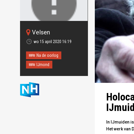
Velsen
Oops!
Something
wo 15 april 2020 16:19
went wrong.
Na de oorlog
This page didn't load Google
IJmond
Maps correctly. See the
JavaScript console for
technical details.
Holoc
IJmuid
In IJmuiden is
Het werk van 