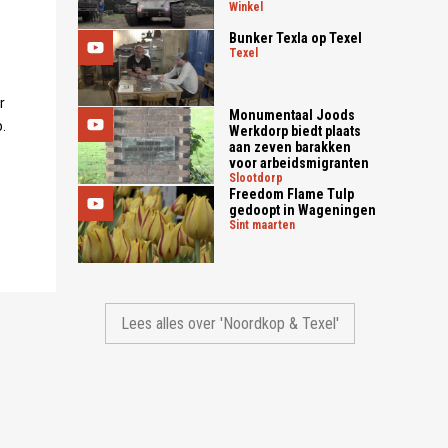
winkel
Bunker Texla op Texel
texel
e
r
Monumentaal Joods
.
Werkdorp biedt plaats
aan zeven barakken
voor arbeidsmigranten
slootdorp
Freedom Flame Tulp
gedoopt in Wageningen
sint maarten
Lees alles over 'Noordkop & Texel'