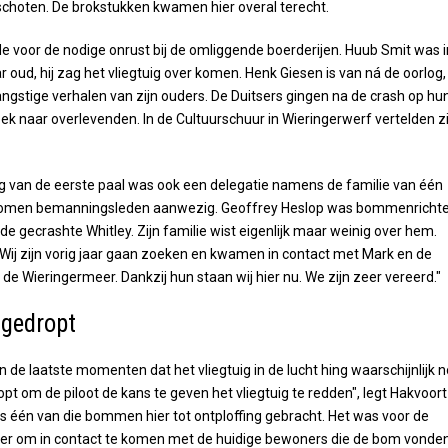
eschoten. De brokstukken kwamen hier overal terecht.
e voor de nodige onrust bij de omliggende boerderijen. Huub Smit was i
r oud, hij zag het vliegtuig over komen. Henk Giesen is van ná de oorlog,
ngstige verhalen van zijn ouders. De Duitsers gingen na de crash op hu
oek naar overlevenden. In de Cultuurschuur in Wieringerwerf vertelden zi
ing van de eerste paal was ook een delegatie namens de familie van één
omen bemanningsleden aanwezig. Geoffrey Heslop was bommenrichte
de gecrashte Whitley. Zijn familie wist eigenlijk maar weinig over hem.
 "Wij zijn vorig jaar gaan zoeken en kwamen in contact met Mark en de
de Wieringermeer. Dankzij hun staan wij hier nu. We zijn zeer vereerd."
gedropt
n de laatste momenten dat het vliegtuig in de lucht hing waarschijnlijk 
 om de piloot de kans te geven het vliegtuig te redden", legt Hakvoort
r is één van die bommen hier tot ontploffing gebracht. Het was voor de
der om in contact te komen met de huidige bewoners die de bom vonden