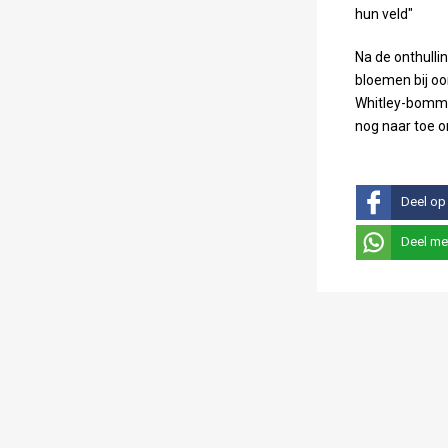
hun veld"
Na de onthulli
bloemen bij o
Whitley-bomme
nog naar toe o
Deel op
Deel me