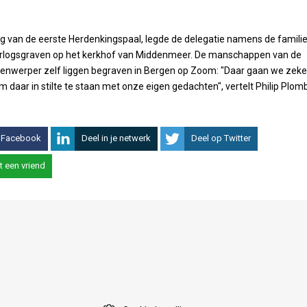
ng van de eerste Herdenkingspaal, legde de delegatie namens de famili
orlogsgraven op het kerkhof van Middenmeer. De manschappen van de
nwerper zelf liggen begraven in Bergen op Zoom: "Daar gaan we zeke
m daar in stilte te staan met onze eigen gedachten", vertelt Philip Plomb
 Facebook
Deel in je netwerk
Deel op Twitter
t een vriend