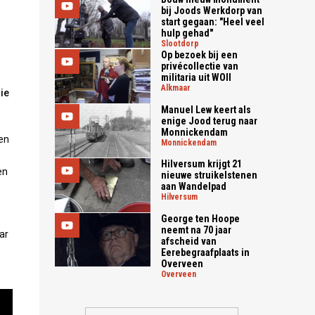
bij Joods Werkdorp van
start gegaan: "Heel veel
hulp gehad"
slootdorp
Op bezoek bij een
privécollectie van
militaria uit WOII
alkmaar
ie
Manuel Lew keert als
enige Jood terug naar
Monnickendam
en
monnickendam
Hilversum krijgt 21
en
nieuwe struikelstenen
aan Wandelpad
hilversum
George ten Hoope
neemt na 70 jaar
ar
afscheid van
Eerebegraafplaats in
Overveen
overveen