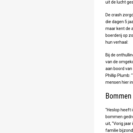
uit de lucht g
De crash zorgd
die dagen 5 jaa
maar kent de a
boerderij op z
hun verhaal:
Bij de onthull
van de omgek
aan boord van 
Phillip Plumb:
mensen hier in 
Bommen 
"Heslop heeft i
bommen gedropt
uit, "Vorig jaa
familie bijzon