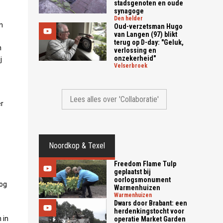
stadsgenoten en oude
synagoge
den helder
n
Oud-verzetsman Hugo
van Langen (97) blikt
terug op D-day: "Geluk,
n
verlossing en
onzekerheid"
j
velserbroek
Lees alles over 'Collaboratie'
r
Noordkop & Texel
Freedom Flame Tulp
geplaatst bij
oorlogsmonument
nog
Warmenhuizen
warmenhuizen
Dwars door Brabant: een
herdenkingstocht voor
 in
operatie Market Garden