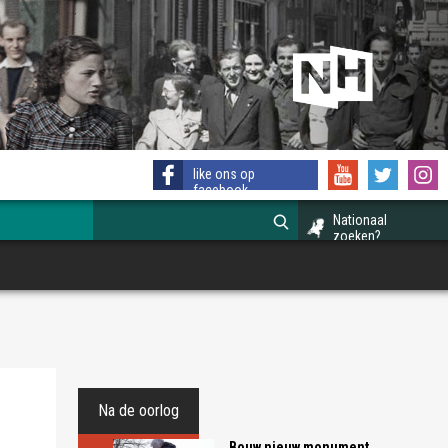
like ons op
facebook
Nationaal
zoeken?
Na de oorlog
Bouw nieuw monument