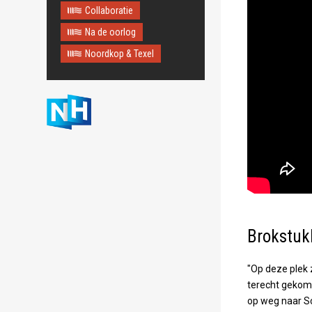
Collaboratie
Na de oorlog
Noordkop & Texel
Brokstuk
"Op deze plek
terecht gekom
op weg naar Sc