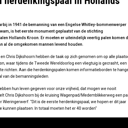
n herdenkingspaal in Hollands
arbij in 1941 de bemanning van een Engelse Whitley-bommenwerper
kwam, is het eerste monument geplaatst van de stichting
len Hollands Kroon. Er moeten er uiteindelijk veertig palen komen d
van al de omgekomen mannen levend houden.
en Chris Dijkshoorn hebben de taak op zich genomen om op alle plaats
oon, waar tijdens de Tweede Wereldoorlog een vliegtuig is gecrasht, een
e richten. Aan die herdenkingspalen komen informatieborden te hang
al van de bemanningsleden.
ebben hun leven gegeven voor onze vrijheid, dat mogen we nooit
telt Chris Dijkshoorn bij de kruising Wagenpad/Medemblikkerweg een pa
r Wieringerwerf. "Dit is de eerste herdenkingspaal, we hopen er dit jaar
te kunnen plaatsen. In totaal moeten het er 40 worden"