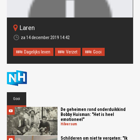
Laren
za 14 december 2019 14:42
Dagelijks leven
Verzet
Gooi
Oops! Something went
wrong.
This page didn't load Google Maps correctly. See the
Gooi
JavaScript console for technical details.
De geheimen rond onderduikkind
Bobby Huisman: "Het is heel
emotioneel"
hilversum
Schilderen om niet te vergeten: "Ik