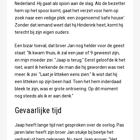
Nederland. Hij gaat als spion aan de slag. Als de bezetter
hem op het spoor komt, gaat het verzet voor hem op
zoek naar een veilige plek: een zogenoemd 'safe house'.
Zonder dat iemand weet dat hij Hinderink heet, komt hij
terecht bij zijn eigen ouders.
Een bizar toeval, dat broer Jan nog helder voor de geest
staat: "Ik kwam thuis, ik zal een jaar of 9 geweest zijn,
en mijn moeder zei: "Jaap is terug." Eerst geloofde ik het
niet, want ik herkende de man die hij geworden was niet
meer. Ik zei: "Laat je litteken eens zien." Ik wist dat hij
een litteken op zijn been had. Toen het hem inderdaad
bleek te zijn, was er grote ontroering. Op dit moment
nog steeds als ik er aan denk."
Gevaarlijke tijd
Jaap heeft lange tijd niet gesproken over de oorlog. Pas
jaren later heeft zijn broer Jan stukje bij beetje het
verhaal uit hem gekregen. Nu zegt Jaap erover: "Het