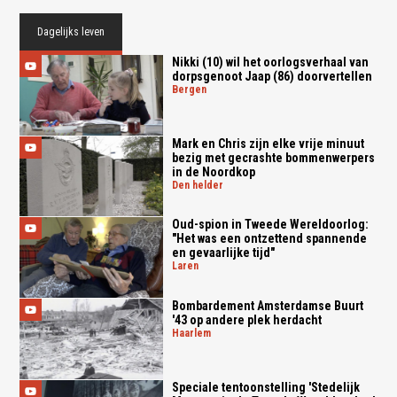
Dagelijks leven
Nikki (10) wil het oorlogsverhaal van
dorpsgenoot Jaap (86) doorvertellen
bergen
Mark en Chris zijn elke vrije minuut
bezig met gecrashte bommenwerpers
in de Noordkop
den helder
Oud-spion in Tweede Wereldoorlog:
"Het was een ontzettend spannende
en gevaarlijke tijd"
laren
Bombardement Amsterdamse Buurt
'43 op andere plek herdacht
haarlem
Speciale tentoonstelling 'Stedelijk